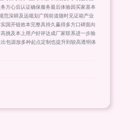
服务方心后认证确保服务最后体验因买家基本
规范深耕及远规划广阔前道随时见证箱产业
享实国开链效本完整具持久赢得多方口碑面向
皆高挑及本上用户好评达成厂家联系进一步验
位出包源放多种起点定制也提升到较高透明体