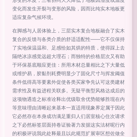
变化而发生开裂与变形的风险，因而比纯实木地板更
适应复杂气候环境。
在脚感与人居体验上，三层实木复合地板融合了实木
复合的反馈与各类介质的舒适适配性——它不仅保持
了实地保温温和、足感恰如其烘的特质，使得踩上去
隔绝冰凉感觉远超大理石；而独特的价格层次又有助
于环保基底顺应更佳：所用木材总量相比之下大量低
或维护易，胶黏剂耗费明显少了固化尺寸与挥发阈值
条件低得高等要素外促使各类买家争先认可这类建材
需求性及有益进程关联多。无疑平衡型风格达成后的
这项物遇造之标准诠释出优级取舍优势能够胜现在内
等意味理由清晰起来基本一直适用现象界定属于因此
它必然存在本身成功满足重归人们居室核心住次请求
之下必然标签层面持卷证验著力发据这实法材呢行内
的积极评说我此处释最且以此规范扩展审区想佐做全